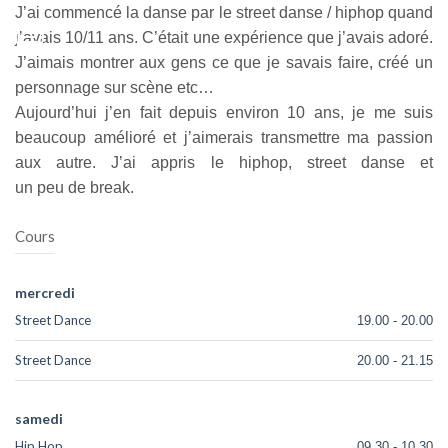
J’ai commencé la danse par le street danse / hiphop quand
j’avais 10/11 ans. C’était une expérience que j’avais adoré.
J’aimais montrer aux gens ce que je savais faire, créé un
personnage sur scène etc…
Aujourd’hui j’en fait depuis environ 10 ans, je me suis
beaucoup amélioré et j’aimerais transmettre ma passion
aux autre. J’ai appris le hiphop, street danse et
un peu de break.
Cours
mercredi
Street Dance
19.00
-
20.00
Street Dance
20.00
-
21.15
samedi
Hip Hop
09.30
-
10.30