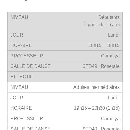
Débutants
à partir de 15 ans
Lundi
18h15 – 19h15
Camelya
STD49 : Roseraie
Adultes intermédiaires
Lundi
19h15 – 20h30 (1h15)
Camelya
STD49 : Roseraie