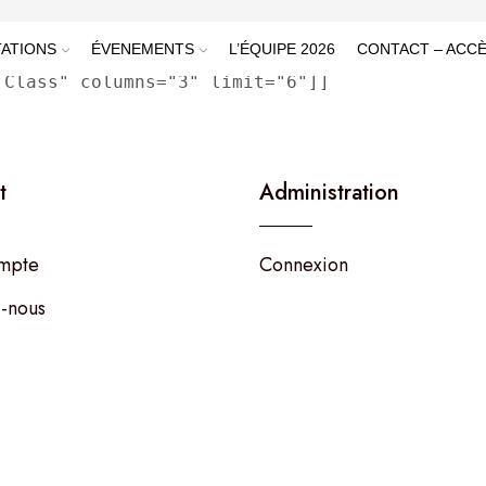
s= »3″ limit= »6″]
ATIONS
ÉVENEMENTS
L’ÉQUIPE 2026
CONTACT – ACC
 Class" columns="3" limit="6"]]
t
Administration
mpte
Connexion
-nous