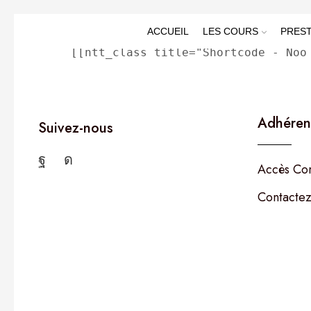
[ntt_class title= »Shortcode – Noo Class » column
ACCUEIL
LES COURS
PREST
[[ntt_class title="Shortcode - Noo
Adhéren
Suivez-nous
Accès Co
Contactez