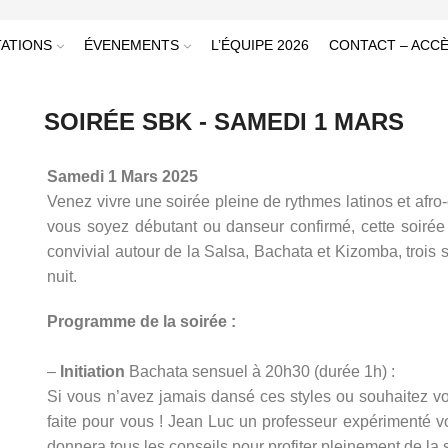
ATIONS
ÉVENEMENTS
L’ÉQUIPE 2026
CONTACT – ACC
SOIRÉE SBK - SAMEDI 1 MARS
Samedi 1 Mars 2025
Venez vivre une soirée pleine de rythmes latinos et afr
vous soyez débutant ou danseur confirmé, cette soirée
convivial autour de la Salsa, Bachata et Kizomba, trois 
nuit.
Programme de la soirée :
–
Initiation
Bachata sensuel à 20h30 (durée 1h) :
Si vous n’avez jamais dansé ces styles ou souhaitez vous
faite pour vous ! Jean Luc un professeur expérimenté v
donnera tous les conseils pour profiter pleinement de la 